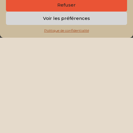
Refuser
DÉCOUVREZ NOS AUTRES PIÈCES
Voir les préférences
Précé
S
Politique de confidentialité
 NOTRE VIDÉO